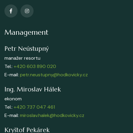
Management
Petr Neústupný
manažer resortu
Tel.:
+420 603 890 020
E-mail:
petr.neustupny@hodkovicky.cz
Ing. Miroslav Hálek
ekonom
Tel.:
+420 737 047 461
E-mail:
miroslav.halek@hodkovicky.cz
Kryštof Pekárek