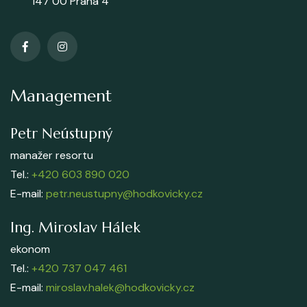
147 00 Praha 4
Management
Petr Neústupný
manažer resortu
Tel.:
+420 603 890 020
E-mail:
petr.neustupny@hodkovicky.cz
Ing. Miroslav Hálek
ekonom
Tel.:
+420 737 047 461
E-mail:
miroslav.halek@hodkovicky.cz