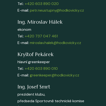
Tel.:
+420 603 890 020
E-mail:
petr.neustupny@hodkovicky.cz
Ing. Miroslav Hálek
ekonom
Tel.:
+420 737 047 461
E-mail:
miroslav.halek@hodkovicky.cz
Kryštof Pekárek
hlavní greenkeeper
Tel.:
+420 603 890 010
E-mail:
greenkeeper@hodkovicky.cz
Ing. Josef Smrt
prezident klubu,
předseda Sportovně technické komise