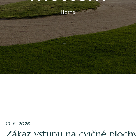
Home
19. 5. 2026
Zákaz vstupu na cvičné ploc