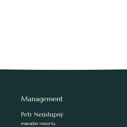
Management
Petr Neústupný
manažer resortu