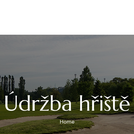
Údržba hřiště
Home