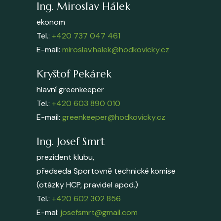
Ing. Miroslav Hálek
ekonom
Tel.:
+420 737 047 461
E-mail:
miroslav.halek@hodkovicky.cz
Kryštof Pekárek
hlavní greenkeeper
Tel.:
+420 603 890 010
E-mail:
greenkeeper@hodkovicky.cz
Ing. Josef Smrt
prezident klubu,
předseda Sportovně technické komise
(otázky HCP, pravidel apod.)
Tel.:
+420 602 302 856
E-mal:
josefsmrt@gmail.com