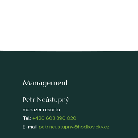
Management
Petr Neústupný
manažer resortu
Tel.:
+420 603 890 020
E-mail:
petr.neustupny@hodkovicky.cz