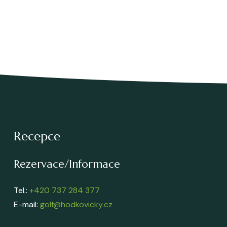
Recepce
Rezervace/Informace
Tel.:
+420 737 284 377
E-mail:
golf@hodkovicky.cz