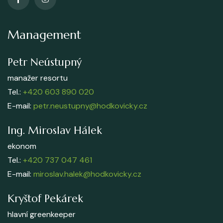
Management
Petr Neústupný
manažer resortu
Tel.:
+420 603 890 020
E-mail:
petr.neustupny@hodkovicky.cz
Ing. Miroslav Hálek
ekonom
Tel.:
+420 737 047 461
E-mail:
miroslav.halek@hodkovicky.cz
Kryštof Pekárek
hlavní greenkeeper