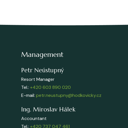
Management
Petr Neústupný
Resort Manager
Tel.:
+420 603 890 020
E-mail:
petr.neustupny@hodkovicky.cz
Ing. Miroslav Hálek
Accountant
Tel.:
+420 737 047 461