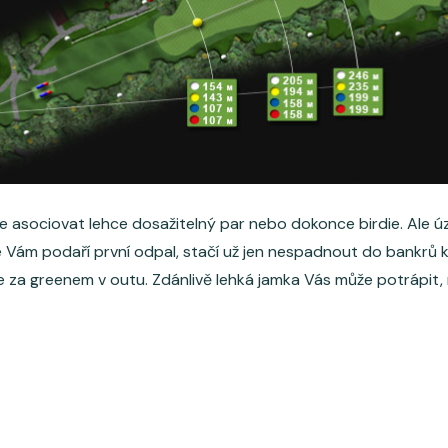
 asociovat lehce dosažitelný par nebo dokonce birdie. Ale úz
 Vám podaří první odpal, stačí už jen nespadnout do bankrů 
e za greenem v outu. Zdánlivě lehká jamka Vás může potrápit, 