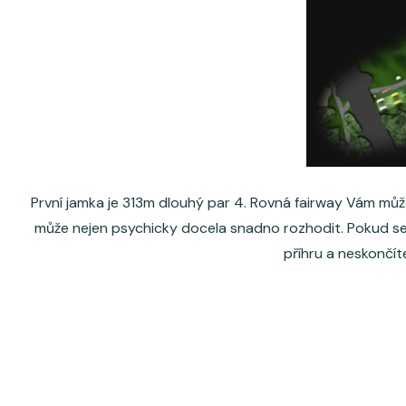
První jamka je 313m dlouhý par 4. Rovná fairway Vám může
může nejen psychicky docela snadno rozhodit. Pokud se
příhru a neskončít