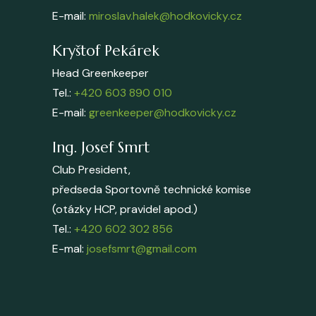
E-mail:
miroslav.halek@hodkovicky.cz
Kryštof Pekárek
Head Greenkeeper
Tel.:
+420 603 890 010
E-mail:
greenkeeper@hodkovicky.cz
Ing. Josef Smrt
Club President,
předseda Sportovně technické komise
(otázky HCP, pravidel apod.)
Tel.:
+420 602 302 856
E-mal:
josefsmrt@gmail.com